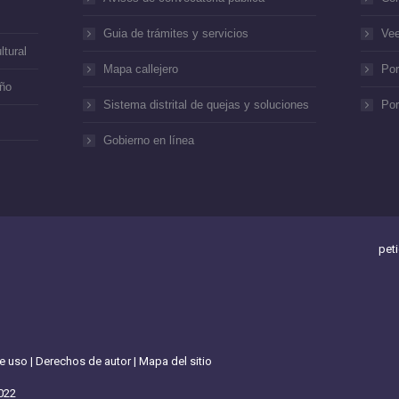
Guia de trámites y servicios
Vee
ltural
Mapa callejero
Por
año
Sistema distrital de quejas y soluciones
Por
Gobierno en línea
pet
de uso
|
Derechos de autor
|
Mapa del sitio
022