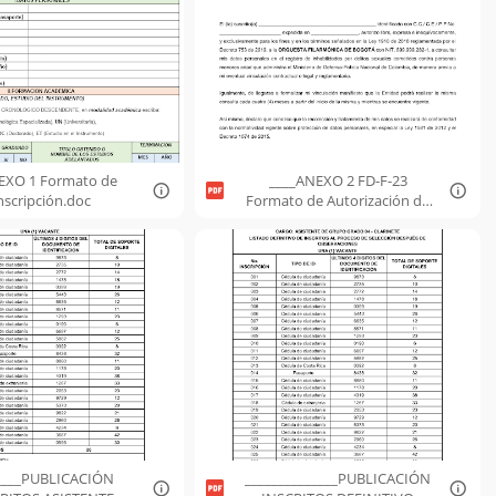
EXO 1 Formato de
____ANEXO 2 FD-F-23
nscripción.doc
Formato de Autorización de
consulta de inhabilidades.pdf
____PUBLICACIÓN
______________PUBLICACIÓN