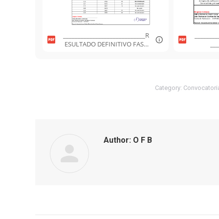
____________________________R
________
ESULTADO DEFINITIVO FASE
__
PRESELECCIÓN.pdf
AUDICI
Category:
Convocatori
Author:
O F B