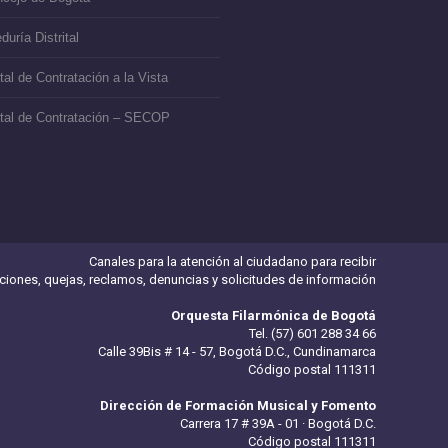
duría Distrital
tal de Contratación a la Vista
tal de Contratación – SECOP
Canales para la atención al ciudadano para recibir
iciones, quejas, reclamos, denuncias y solicitudes de información
Orquesta Filarmónica de Bogotá
Tel. (57) 601 288 34 66
Calle 39Bis # 14 - 57, Bogotá D.C., Cundinamarca
Código postal 111311
Dirección de Formación Musical y Fomento
Carrera 17 # 39A - 01 · Bogotá D.C.
Código postal 111311