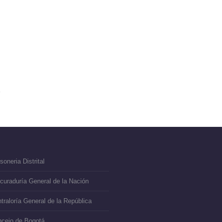
soneria Distrital
curaduría General de la Nación
traloría General de la República
cejo de Bogotá