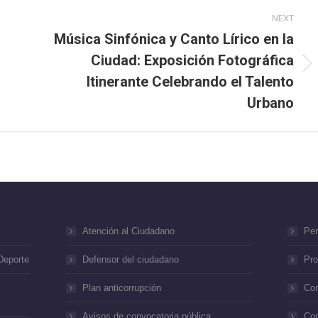
NEXT
Música Sinfónica y Canto Lírico en la
Ciudad: Exposición Fotográfica
Next
Itinerante Celebrando el Talento
post:
Urbano
Atención al Ciudadano
Per
Deporte
Defensor del ciudadano
Pro
Plan anticorrupción
Con
Avisos de convocatoria pública
Con