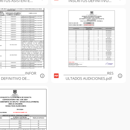
RITOS ASISTENTE
INSCRITOS DEFINITIVO
LARINETE.pdf
ASISTENTE CLARINETE.pdf
_______________INFOR
_________________________RES
 DEFINITIVO DE
ULTADOS AUDICIONES.pdf
RIFICACIÓN DE
MPLIMIENTO DE
ITOS DE FORMACIÓN
EXPERIENCIA.pdf