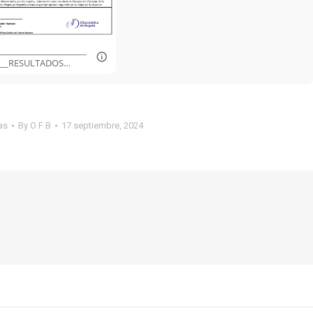
_____________________
___RESULTADOS
ONES - DESIERTA.pdf
as
By
O F B
17 septiembre, 2024