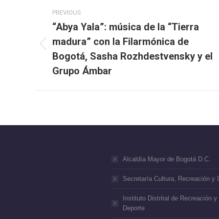
Post
PREVIOUS
navigation
“Abya Yala”: música de la “Tierra
madura” con la Filarmónica de
Previous
Bogotá, Sasha Rozhdestvensky y el
post:
Grupo Ámbar
Alcaldía Mayor de Bogotá D.C.
Secretaría Cultura, Recreación y 
Instituto Distrital de Recreación y
Deporte