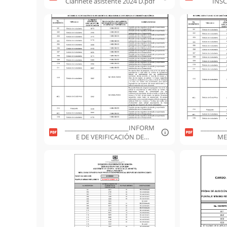
Clarinete asistente 2024 D.pdf
INSC
C
_____________________INFORM
________
E DE VERIFICACIÓN DE
ME
CUMPLIMIENTO DE
VE
REQUISITOS DE FORMACIÓN
CU
Y EXPERIENCIA (1).pdf
REQUIS
Y 