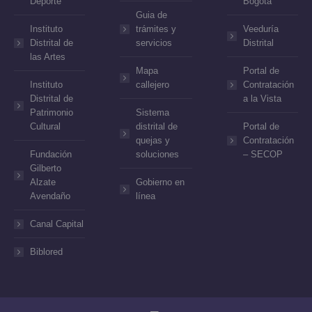
Deporte
Bogotá
Guia de
Instituto
trámites y
Veeduría
Distrital de
servicios
Distrital
las Artes
Mapa
Portal de
Instituto
callejero
Contratación
Distrital de
a la Vista
Patrimonio
Sistema
Cultural
distrital de
Portal de
quejas y
Contratación
Fundación
soluciones
– SECOP
Gilberto
Alzate
Gobierno en
Avendaño
línea
Canal Capital
Biblored