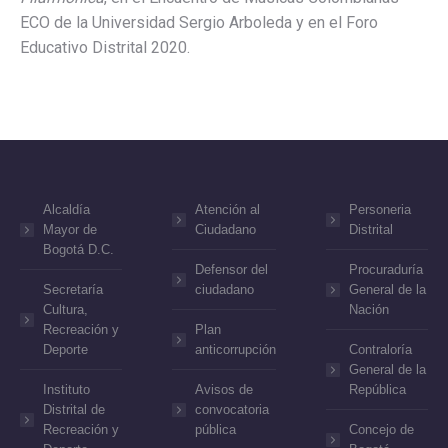
ECO de la Universidad Sergio Arboleda y en el Foro
Educativo Distrital 2020.
Alcaldía
Atención al
Personeria
Mayor de
Ciudadano
Distrital
Bogotá D.C.
Defensor del
Procuraduría
Secretaría
ciudadano
General de la
Cultura,
Nación
Recreación y
Plan
Deporte
anticorrupción
Contraloría
General de la
Instituto
Avisos de
República
Distrital de
convocatoria
Recreación y
pública
Concejo de