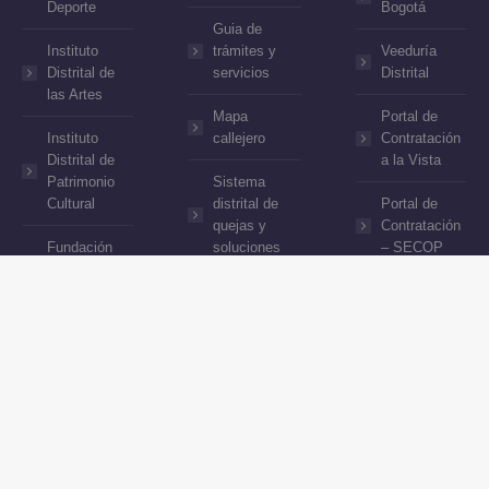
Deporte
Bogotá
Guia de
Instituto
trámites y
Veeduría
Distrital de
servicios
Distrital
las Artes
Mapa
Portal de
Instituto
callejero
Contratación
Distrital de
a la Vista
Patrimonio
Sistema
Cultural
distrital de
Portal de
quejas y
Contratación
Fundación
soluciones
– SECOP
Gilberto
Alzate
Gobierno en
Avendaño
línea
Canal Capital
Biblored