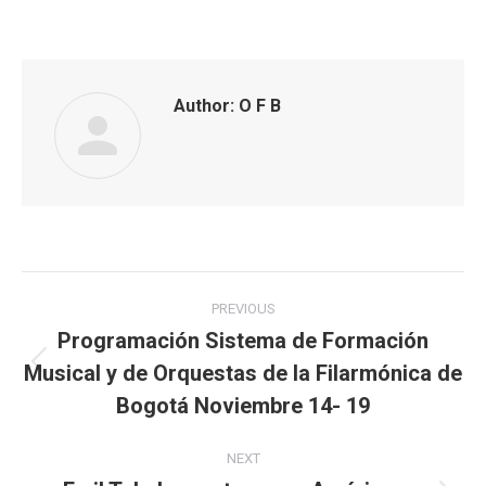
Author:
O F B
Post
PREVIOUS
navigation
Programación Sistema de Formación
Musical y de Orquestas de la Filarmónica de
Previous
post:
Bogotá Noviembre 14- 19
NEXT