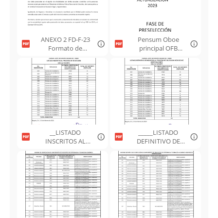
ANEXO 2 FD-F-23
Pensum Oboe
Formato de
principal OFB
Autorización de
2023.pdf
consulta de
inhabilidades.pdf
__LISTADO
_____LISTADO
INSCRITOS AL
DEFINITIVO DE
PROCESO DE
INSCRITOS AL
SELECCIÓN.pdf
PROCESO DE
SELECCIÓN
DESPUÉS DE
OBSERVACIONES.p
df