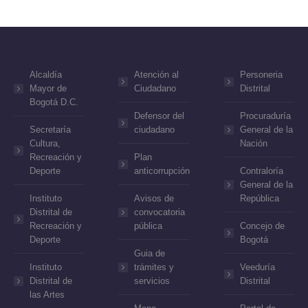
Alcaldía
Atención al
Personeria
Mayor de
Ciudadano
Distrital
Bogotá D.C.
Defensor del
Procuraduría
Secretaría
ciudadano
General de la
Cultura,
Nación
Recreación y
Plan
Deporte
anticorrupción
Contraloría
General de la
Instituto
Avisos de
República
Distrital de
convocatoria
Recreación y
pública
Concejo de
Deporte
Bogotá
Guia de
Instituto
trámites y
Veeduría
Distrital de
servicios
Distrital
las Artes