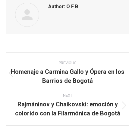
Author:
O F B
Post
PREVIOUS
navigation
Homenaje a Carmina Gallo y Ópera en los
Previous
Barrios de Bogotá
post:
NEXT
Rajmáninov y Chaikovski: emoción y
Next
colorido con la Filarmónica de Bogotá
post: