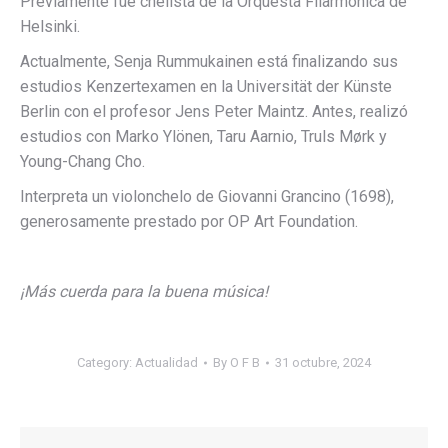
Previamente fue chelista de la Orquesta Filarmónica de
Helsinki.
Actualmente, Senja Rummukainen está finalizando sus
estudios Kenzertexamen en la Universität der Künste
Berlin con el profesor Jens Peter Maintz. Antes, realizó
estudios con Marko Ylönen, Taru Aarnio, Truls Mørk y
Young-Chang Cho.
Interpreta un violonchelo de Giovanni Grancino (1698),
generosamente prestado por OP Art Foundation.
¡Más cuerda para la buena música!
Category:
Actualidad
By
O F B
31 octubre, 2024