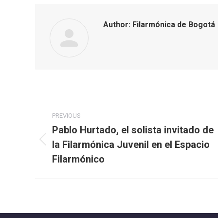
Author:
Filarmónica de Bogotá
Post
PREVIOUS
navigation
Pablo Hurtado, el solista invitado de
la Filarmónica Juvenil en el Espacio
Previous
post:
Filarmónico