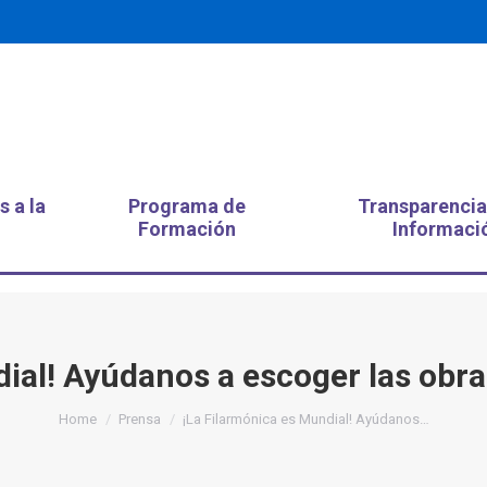
s a la
Programa de
Transparencia
Formación
Informaci
ial! Ayúdanos a escoger las obr
You are here:
Home
Prensa
¡La Filarmónica es Mundial! Ayúdanos…