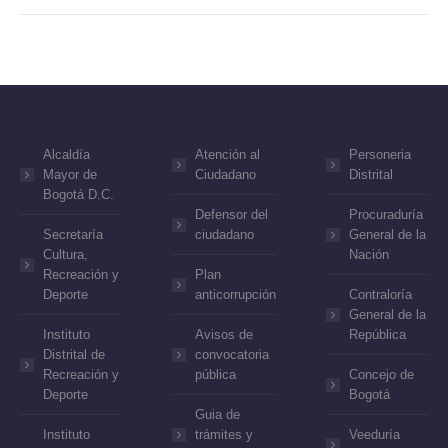
Alcaldía
Atención al
Personeria
Mayor de
Ciudadano
Distrital
Bogotá D.C.
Defensor del
Procuraduría
Secretaría
ciudadano
General de la
Cultura,
Nación
Recreación y
Plan
Deporte
anticorrupción
Contraloría
General de la
Instituto
Avisos de
República
Distrital de
convocatoria
Recreación y
pública
Concejo de
Deporte
Bogotá
Guia de
Instituto
trámites y
Veeduría