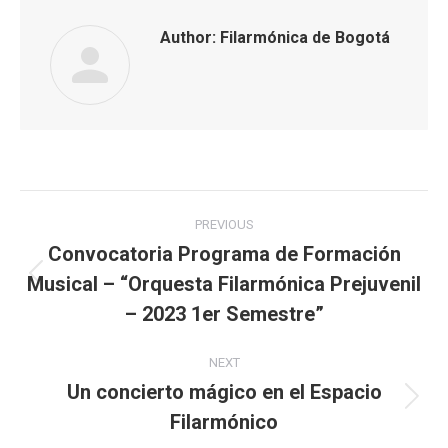
Author:
Filarmónica de Bogotá
Post
PREVIOUS
navigation
Convocatoria Programa de Formación
Musical – “Orquesta Filarmónica Prejuvenil
Previous
post:
– 2023 1er Semestre”
NEXT
Un concierto mágico en el Espacio
Next
Filarmónico
post: