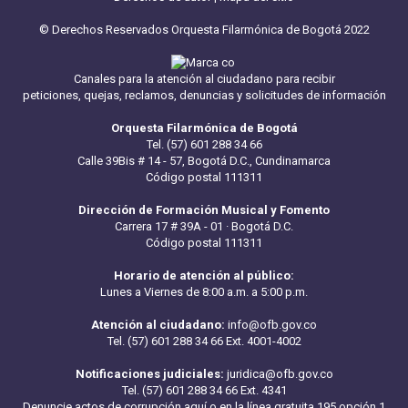
© Derechos Reservados Orquesta Filarmónica de Bogotá 2022
Canales para la atención al ciudadano para recibir
peticiones, quejas, reclamos, denuncias y solicitudes de información
Orquesta Filarmónica de Bogotá
Tel. (57) 601 288 34 66
Calle 39Bis # 14 - 57, Bogotá D.C., Cundinamarca
Código postal 111311
Dirección de Formación Musical y Fomento
Carrera 17 # 39A - 01 · Bogotá D.C.
Código postal 111311
Horario de atención al público:
Lunes a Viernes de 8:00 a.m. a 5:00 p.m.
Atención al ciudadano:
info@ofb.gov.co
Tel. (57) 601 288 34 66 Ext. 4001-4002
Notificaciones judiciales:
juridica@ofb.gov.co
Tel. (57) 601 288 34 66 Ext. 4341
Denuncie actos de corrupción aquí
o en la línea gratuita 195 opción 1