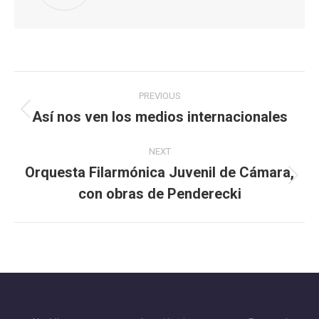
Post
PREVIOUS
navigation
Así nos ven los medios internacionales
Previous
post:
NEXT
Orquesta Filarmónica Juvenil de Cámara,
Next
con obras de Penderecki
post: