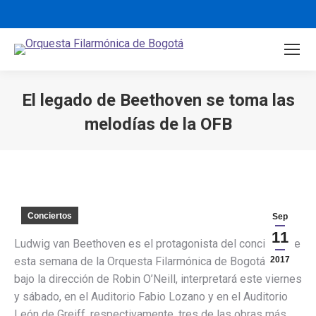
El legado de Beethoven se toma las
melodías de la OFB
You are here:
Conciertos
Sep
11
Ludwig van Beethoven​ es el protagonista del concierto de
esta semana de la Orquesta Filarmónica de Bogotá, que
2017
bajo la dirección de Robin O’Neill, interpretará este viernes
y sábado, en el Auditorio Fabio Lozano y en el Auditorio
León de Greiff, respectivamente, tres de las obras más