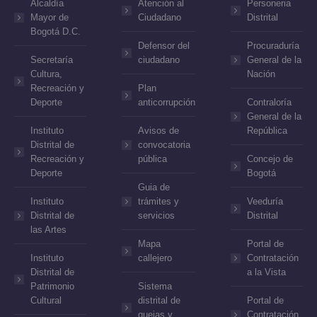
Alcaldía
Atención al
Personeria
Mayor de
Ciudadano
Distrital
Bogotá D.C.
Defensor del
Procuraduría
Secretaría
ciudadano
General de la
Cultura,
Nación
Recreación y
Plan
Deporte
anticorrupción
Contraloría
General de la
Instituto
Avisos de
República
Distrital de
convocatoria
Recreación y
pública
Concejo de
Deporte
Bogotá
Guia de
Instituto
trámites y
Veeduría
Distrital de
servicios
Distrital
las Artes
Mapa
Portal de
Instituto
callejero
Contratación
Distrital de
a la Vista
Patrimonio
Sistema
Cultural
distrital de
Portal de
quejas y
Contratación