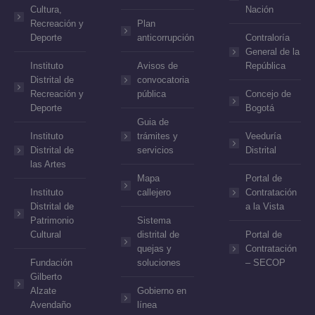
Cultura,
Nación
Recreación y
Plan
Deporte
anticorrupción
Contraloría
General de la
Instituto
Avisos de
República
Distrital de
convocatoria
Recreación y
pública
Concejo de
Deporte
Bogotá
Guia de
Instituto
trámites y
Veeduría
Distrital de
servicios
Distrital
las Artes
Mapa
Portal de
Instituto
callejero
Contratación
Distrital de
a la Vista
Patrimonio
Sistema
Cultural
distrital de
Portal de
quejas y
Contratación
Fundación
soluciones
– SECOP
Gilberto
Alzate
Gobierno en
Avendaño
línea