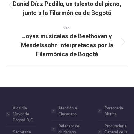
navigation
Daniel Díaz Padilla, un talento del piano,
Previous
junto a la Filarmónica de Bogotá
post:
NEXT
Joyas musicales de Beethoven y
Mendelssohn interpretadas por la
Next
post:
Filarmónica de Bogotá
Alcaldía
Atención al
Personeria
Mayor de
Ciudadano
Distrital
Bogotá D.C.
Defensor del
Procuraduría
Secretaría
ciudadano
General de la