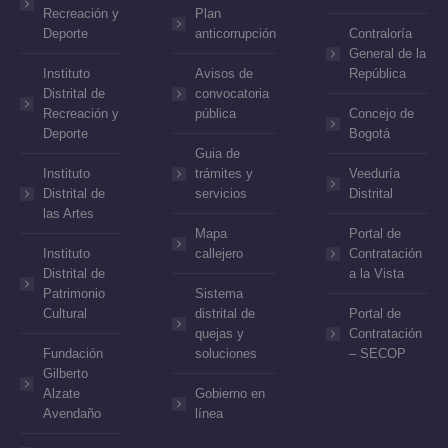
Recreación y
Plan
Deporte
anticorrupción
Contraloría
General de la
Instituto
Avisos de
República
Distrital de
convocatoria
Recreación y
pública
Concejo de
Deporte
Bogotá
Guia de
Instituto
trámites y
Veeduría
Distrital de
servicios
Distrital
las Artes
Mapa
Portal de
Instituto
callejero
Contratación
Distrital de
a la Vista
Patrimonio
Sistema
Cultural
distrital de
Portal de
quejas y
Contratación
Fundación
soluciones
– SECOP
Gilberto
Alzate
Gobierno en
Avendaño
línea