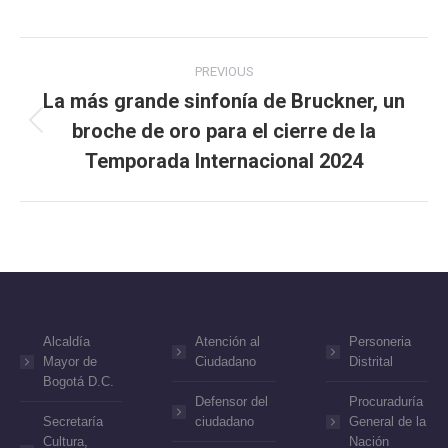
Post
PREVIOUS
navigation
La más grande sinfonía de Bruckner, un
broche de oro para el cierre de la
Previous
post:
Temporada Internacional 2024
Alcaldía
Atención al
Personeria
Mayor de
Ciudadano
Distrital
Bogotá D.C.
Defensor del
Procuraduría
Secretaría
ciudadano
General de la
Cultura,
Nación