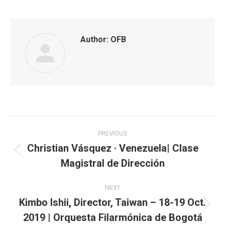
Author:
OFB
Post
PREVIOUS
navigation
Christian Vásquez · Venezuela| Clase
Previous
Magistral de Dirección
post:
NEXT
Kimbo Ishii, Director, Taiwan – 18-19 Oct.
Next
2019 | Orquesta Filarmónica de Bogotá
post: