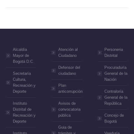
Alcaldía
Atención al
Personeria
Mayor de
Ciudadano
Distrital
Bogotá D.C.
Defensor del
Procuraduría
Secretaría
ciudadano
General de la
Cultura,
Nación
Recreación y
Plan
Deporte
anticorrupción
Contraloría
General de la
Instituto
Avisos de
República
Distrital de
convocatoria
Recreación y
pública
Concejo de
Deporte
Bogotá
Guia de
Instituto
trámites y
Veeduría