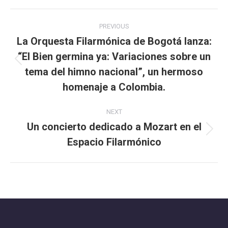
Post
PREVIOUS
navigation
La Orquesta Filarmónica de Bogotá lanza:
“El Bien germina ya: Variaciones sobre un
Previous
tema del himno nacional”, un hermoso
post:
homenaje a Colombia.
NEXT
Un concierto dedicado a Mozart en el
Next
Espacio Filarmónico
post: