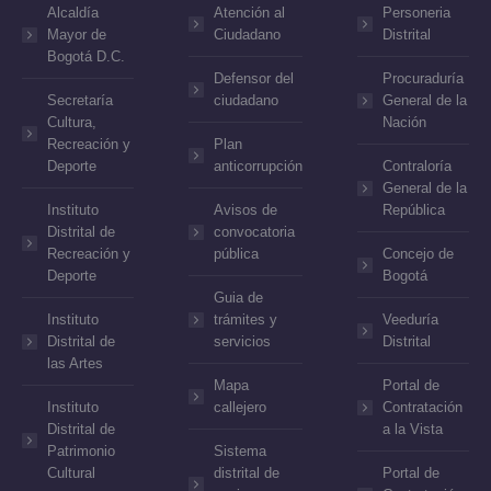
Alcaldía
Atención al
Personeria
Mayor de
Ciudadano
Distrital
Bogotá D.C.
Defensor del
Procuraduría
Secretaría
ciudadano
General de la
Cultura,
Nación
Recreación y
Plan
Deporte
anticorrupción
Contraloría
General de la
Instituto
Avisos de
República
Distrital de
convocatoria
Recreación y
pública
Concejo de
Deporte
Bogotá
Guia de
Instituto
trámites y
Veeduría
Distrital de
servicios
Distrital
las Artes
Mapa
Portal de
Instituto
callejero
Contratación
Distrital de
a la Vista
Patrimonio
Sistema
Cultural
distrital de
Portal de