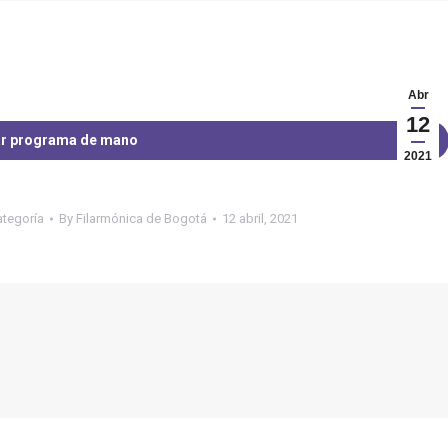
Abr
12
r programa de mano
2021
ategoría
By
Filarmónica de Bogotá
12 abril, 2021