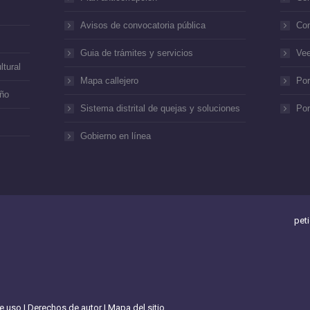
Avisos de convocatoria pública
Con
Guia de trámites y servicios
Vee
ltural
Mapa callejero
Por
año
Sistema distrital de quejas y soluciones
Por
Gobierno en línea
pet
de uso
|
Derechos de autor
|
Mapa del sitio