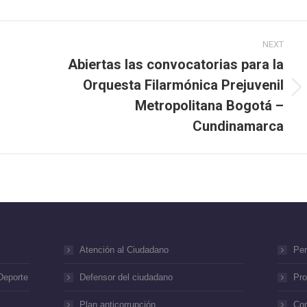
NEXT
Abiertas las convocatorias para la
Orquesta Filarmónica Prejuvenil
Next
Metropolitana Bogotá –
post:
Cundinamarca
Atención al Ciudadano
Per
Deporte
Defensor del ciudadano
Pro
Plan anticorrupción
Con