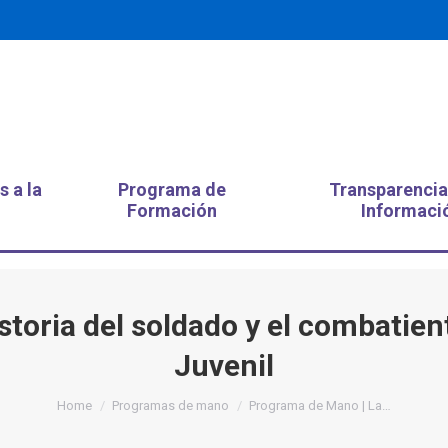
s a la
Programa de
Transparencia
Formación
Informaci
toria del soldado y el combatie
Juvenil
You are here:
Home
Programas de mano
Programa de Mano | La…