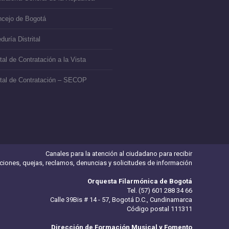
cejo de Bogotá
duría Distrital
tal de Contratación a la Vista
tal de Contratación – SECOP
Canales para la atención al ciudadano para recibir
iciones, quejas, reclamos, denuncias y solicitudes de información
Orquesta Filarmónica de Bogotá
Tel. (57) 601 288 34 66
Calle 39Bis # 14 - 57, Bogotá D.C., Cundinamarca
Código postal 111311
Dirección de Formación Musical y Fomento