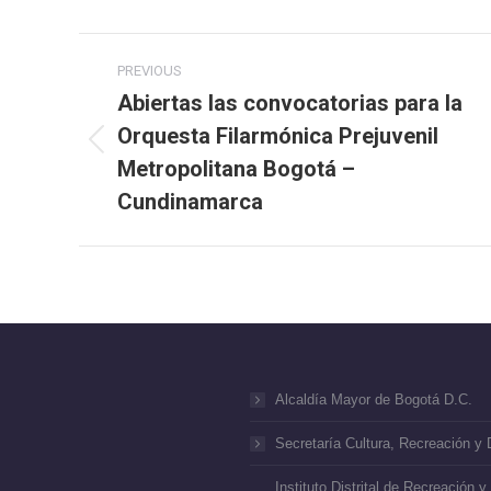
Post
PREVIOUS
navigation
Abiertas las convocatorias para la
Orquesta Filarmónica Prejuvenil
Previous
Metropolitana Bogotá –
post:
Cundinamarca
Alcaldía Mayor de Bogotá D.C.
Secretaría Cultura, Recreación y 
Instituto Distrital de Recreación y