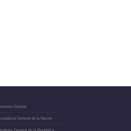
soneria Distrital
curaduría General de la Nación
traloría General de la República