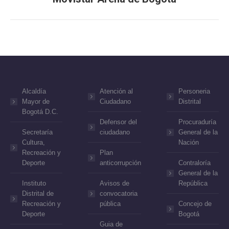
Alcaldía
Atención al
Personeria
Mayor de
Ciudadano
Distrital
Bogotá D.C.
Defensor del
Procuraduría
Secretaría
ciudadano
General de la
Cultura,
Nación
Recreación y
Plan
Deporte
anticorrupción
Contraloría
General de la
Instituto
Avisos de
República
Distrital de
convocatoria
Recreación y
pública
Concejo de
Deporte
Bogotá
Guia de