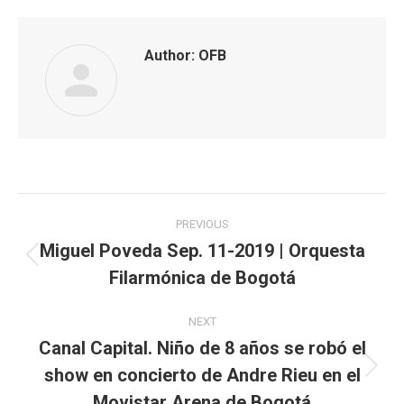
Author:
OFB
Post
PREVIOUS
navigation
Miguel Poveda Sep. 11-2019 | Orquesta
Previous
Filarmónica de Bogotá
post:
NEXT
Canal Capital. Niño de 8 años se robó el
show en concierto de Andre Rieu en el
Next
post:
Movistar Arena de Bogotá