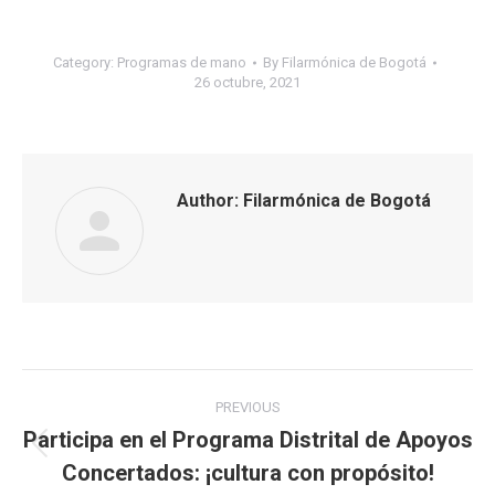
Category:
Programas de mano
By
Filarmónica de Bogotá
26 octubre, 2021
Author:
Filarmónica de Bogotá
Post
PREVIOUS
navigation
Participa en el Programa Distrital de Apoyos
Previous
Concertados: ¡cultura con propósito!
post: