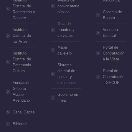
Instituto
Avisos de
República
Distrital de
convocatoria
Recreación y
pública
Concejo de
Deporte
Bogotá
Guia de
Instituto
trámites y
Veeduría
Distrital de
servicios
Distrital
las Artes
Mapa
Portal de
Instituto
callejero
Contratación
Distrital de
a la Vista
Patrimonio
Sistema
Cultural
distrital de
Portal de
quejas y
Contratación
Fundación
soluciones
– SECOP
Gilberto
Alzate
Gobierno en
Avendaño
línea
Canal Capital
Biblored