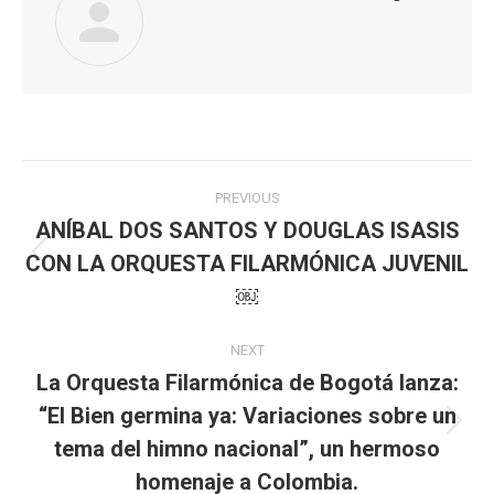
Post
PREVIOUS
navigation
ANÍBAL DOS SANTOS Y DOUGLAS ISASIS
CON LA ORQUESTA FILARMÓNICA JUVENIL
Previous
post:
￼
NEXT
La Orquesta Filarmónica de Bogotá lanza:
“El Bien germina ya: Variaciones sobre un
Next
tema del himno nacional”, un hermoso
post:
homenaje a Colombia.