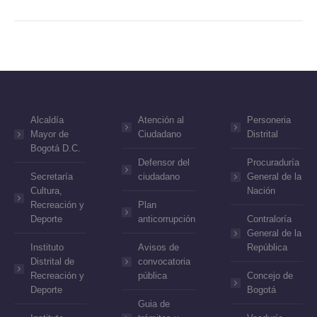
Alcaldía
Atención al
Personeria
Mayor de
Ciudadano
Distrital
Bogotá D.C.
Defensor del
Procuraduría
Secretaría
ciudadano
General de la
Cultura,
Nación
Recreación y
Plan
Deporte
anticorrupción
Contraloría
General de la
Instituto
Avisos de
República
Distrital de
convocatoria
Recreación y
pública
Concejo de
Deporte
Bogotá
Guia de