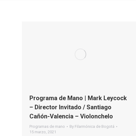
Programa de Mano | Mark Leycock
– Director Invitado / Santiago
Cañón-Valencia – Violonchelo
Programas de mano
By
Filarmónica de Bogotá
15 marzo, 2021