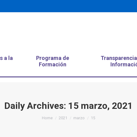
s a la
Programa de
Transparencia
Formación
Informaci
Daily Archives:
15 marzo, 2021
You are here:
Home
2021
marzo
15