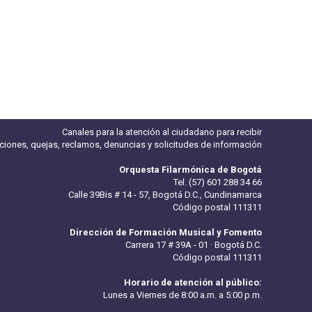
Canales para la atención al ciudadano para recibir
iciones, quejas, reclamos, denuncias y solicitudes de información
Orquesta Filarmónica de Bogotá
Tel. (57) 601 288 34 66
Calle 39Bis # 14 - 57, Bogotá D.C., Cundinamarca
Código postal 111311
Dirección de Formación Musical y Fomento
Carrera 17 # 39A - 01 · Bogotá D.C.
Código postal 111311
Horario de atención al público:
Lunes a Viernes de 8:00 a.m. a 5:00 p.m.