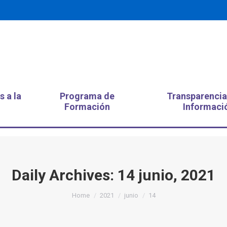
s a la
Programa de
Transparencia
Formación
Informaci
Daily Archives:
14 junio, 2021
You are here:
Home
2021
junio
14