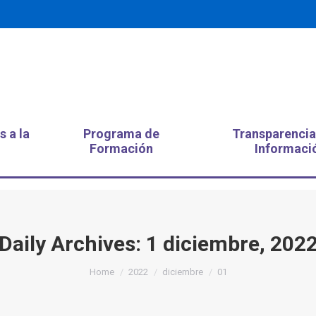
s a la
Programa de
Transparencia
Formación
Informaci
Daily Archives:
1 diciembre, 202
You are here:
Home
2022
diciembre
01