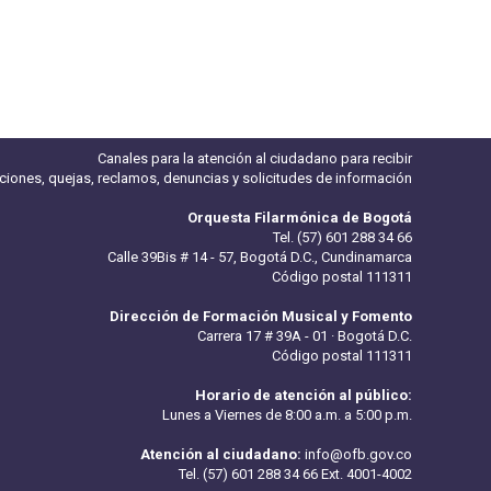
Canales para la atención al ciudadano para recibir
iciones, quejas, reclamos, denuncias y solicitudes de información
Orquesta Filarmónica de Bogotá
Tel. (57) 601 288 34 66
Calle 39Bis # 14 - 57, Bogotá D.C., Cundinamarca
Código postal 111311
Dirección de Formación Musical y Fomento
Carrera 17 # 39A - 01 · Bogotá D.C.
Código postal 111311
Horario de atención al público:
Lunes a Viernes de 8:00 a.m. a 5:00 p.m.
Atención al ciudadano:
info@ofb.gov.co
Tel. (57) 601 288 34 66 Ext. 4001-4002