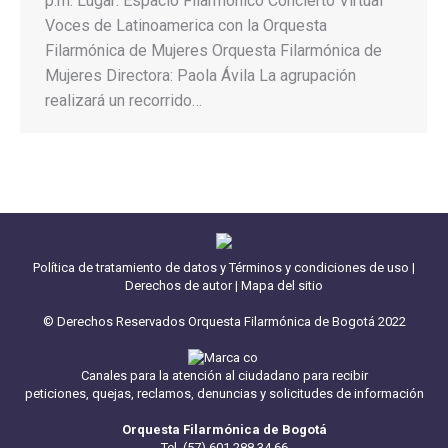
p.m. Lugar: Espacio Filarmónico Concierto Virtual
Voces de Latinoamerica con la Orquesta
Filarmónica de Mujeres Orquesta Filarmónica de
Mujeres Directora: Paola Ávila La agrupación
realizará un recorrido…
Política de tratamiento de datos y Términos y condiciones de uso
|
Derechos de autor
|
Mapa del sitio
© Derechos Reservados Orquesta Filarmónica de Bogotá 2022
Canales para la atención al ciudadano para recibir
peticiones, quejas, reclamos, denuncias y solicitudes de información
Orquesta Filarmónica de Bogotá
Tel. (57) 601 288 34 66