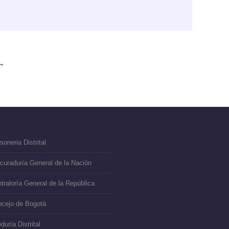
→
soneria Distrital
curaduría General de la Nación
traloría General de la República
cejo de Bogotá
duría Distrital