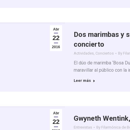
Abr
Dos marimbas y se
22
concierto
2016
Actividades
,
Conciertos
By
Fil
El dúo de marimba ‘Bosa Du
maravillar al público con la 
Leer más
Abr
Gwyneth Wentink,
22
Entrevistas
By
Filarmónica de 