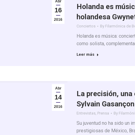
Abr
Holanda es música
16
holandesa Gwyne
2016
Conciertos
By
Filarmónica de 
Holanda es música: concier
como solista, complementan
Leer más
Abr
La precisión, una 
14
Sylvain Gasançon
2016
Entrevistas
,
Prensa
By
Filarmón
Su juventud no ha sido un i
prestigiosas de México, Bras