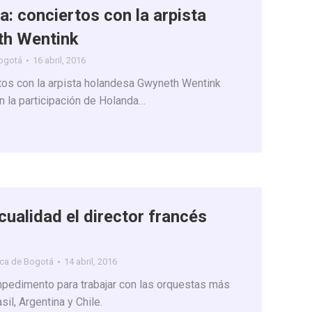
: conciertos con la arpista
th Wentink
Bogotá
16 abril, 2016
tos con la arpista holandesa Gwyneth Wentink
 la participación de Holanda…
cualidad el director francés
ica de Bogotá
14 abril, 2016
mpedimento para trabajar con las orquestas más
il, Argentina y Chile.