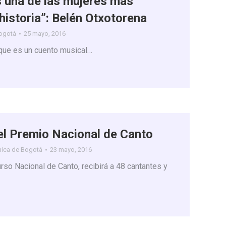
 una de las mujeres más
 historia”: Belén Otxotorena
Bogotá
25 mayo, 2016
 que es un cuento musical…
 del Premio Nacional de Canto
nica de Bogotá
23 mayo, 2016
so Nacional de Canto, recibirá a 48 cantantes y