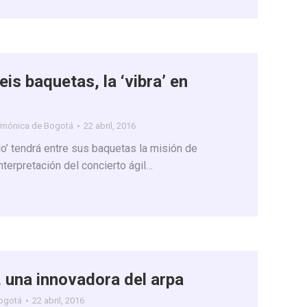
is baquetas, la ‘vibra’ en
armónica de Bogotá
22 abril, 2016
o’ tendrá entre sus baquetas la misión de
interpretación del concierto ágil…
 una innovadora del arpa
Bogotá
22 abril, 2016