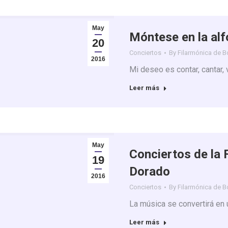
May
Móntese en la alf
20
Conciertos
By
Filarmónica de 
2016
Mi deseo es contar, cantar, 
Leer más
May
Conciertos de la 
19
Dorado
2016
Conciertos
By
Filarmónica de 
La música se convertirá en
Leer más