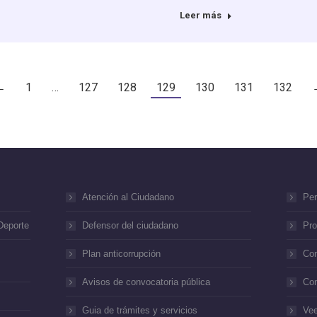
Leer más
←
1
…
127
128
129
130
131
132
Atención al Ciudadano
Per
Deporte
Defensor del ciudadano
Pro
Plan anticorrupción
Con
Avisos de convocatoria pública
Con
Guia de trámites y servicios
Vee