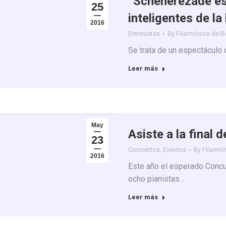
“Scheherezade es
25
inteligentes de la
2016
Entrevistas
By
Filarmónica de 
Se trata de un espectáculo
Leer más
May
Asiste a la final
23
Conciertos
,
Eventos
By
Filarmó
2016
Este año el esperado Concur
ocho pianistas…
Leer más