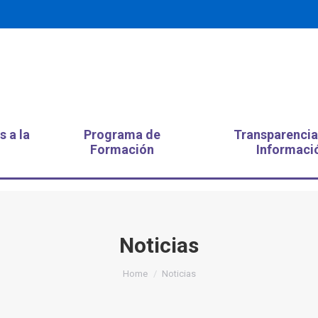
s a la
Programa de
Transparencia
Formación
Informaci
Noticias
You are here:
Home
Noticias