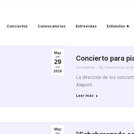
Conciertos
Convocatorias
Entrevistas
Estimulos ★
May
Concierto para p
29
Conciertos
By
Filarmónica de 
2016
La dirección de los conciert
Alapont…
Leer más
May