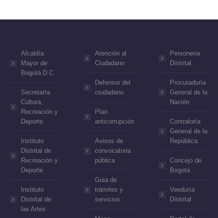
Alcaldía
Atención al
Personeria
Mayor de
Ciudadano
Distrital
Bogotá D.C.
Defensor del
Procuraduría
Secretaría
ciudadano
General de la
Cultura,
Nación
Recreación y
Plan
Deporte
anticorrupción
Contraloría
General de la
Instituto
Avisos de
República
Distrital de
convocatoria
Recreación y
pública
Concejo de
Deporte
Bogotá
Guia de
Instituto
trámites y
Veeduría
Distrital de
servicios
Distrital
las Artes