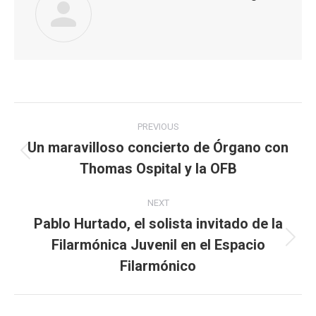
Post
PREVIOUS
navigation
Un maravilloso concierto de Órgano con
Previous
Thomas Ospital y la OFB
post:
NEXT
Pablo Hurtado, el solista invitado de la
Filarmónica Juvenil en el Espacio
Next
post:
Filarmónico