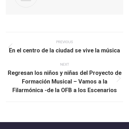
Post
PREVIOUS
navigation
En el centro de la ciudad se vive la música
Previous
post:
NEXT
Regresan los niños y niñas del Proyecto de
Formación Musical – Vamos a la
Next
post:
Filarmónica -de la OFB a los Escenarios