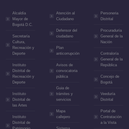
Alcaldía
Atención al
Personeria
Mayor de
Ciudadano
Distrital
Bogotá D.C.
Defensor del
Procuraduría
Secretaría
ciudadano
General de la
Cultura,
Nación
Recreación y
Plan
Deporte
anticorrupción
Contraloría
General de la
Instituto
Avisos de
República
Distrital de
convocatoria
Recreación y
pública
Concejo de
Deporte
Bogotá
Guia de
Instituto
trámites y
Veeduría
Distrital de
servicios
Distrital
las Artes
Mapa
Portal de
Instituto
callejero
Contratación
Distrital de
a la Vista
Patrimonio
Sistema