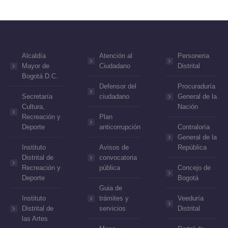
Alcaldía
Atención al
Personeria
Mayor de
Ciudadano
Distrital
Bogotá D.C.
Defensor del
Procuraduría
Secretaría
ciudadano
General de la
Cultura,
Nación
Recreación y
Plan
Deporte
anticorrupción
Contraloría
General de la
Instituto
Avisos de
República
Distrital de
convocatoria
Recreación y
pública
Concejo de
Deporte
Bogotá
Guia de
Instituto
trámites y
Veeduría
Distrital de
servicios
Distrital
las Artes