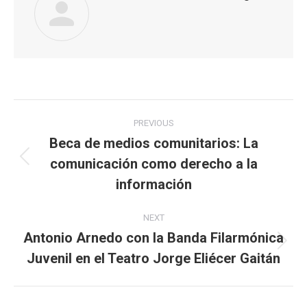
Post
PREVIOUS
navigation
Beca de medios comunitarios: La
comunicación como derecho a la
Previous
post:
información
NEXT
Antonio Arnedo con la Banda Filarmónica
Next
Juvenil en el Teatro Jorge Eliécer Gaitán
post: