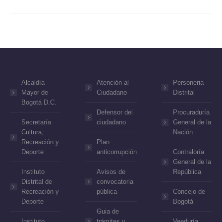
Alcaldía
Atención al
Personeria
Mayor de
Ciudadano
Distrital
Bogotá D.C.
Defensor del
Procuraduría
Secretaría
ciudadano
General de la
Cultura,
Nación
Recreación y
Plan
Deporte
anticorrupción
Contraloría
General de la
Instituto
Avisos de
República
Distrital de
convocatoria
Recreación y
pública
Concejo de
Deporte
Bogotá
Guia de
Instituto
trámites y
Veeduría