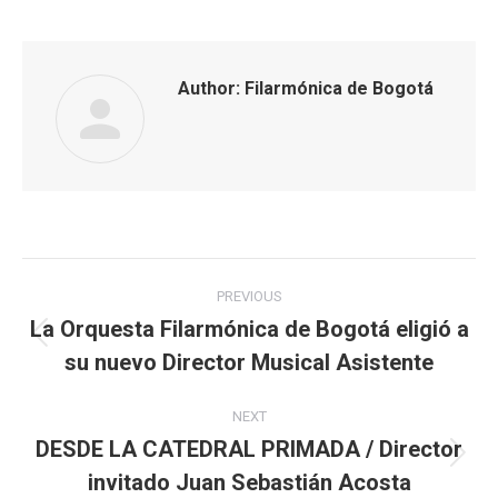
Author:
Filarmónica de Bogotá
Post
PREVIOUS
navigation
La Orquesta Filarmónica de Bogotá eligió a
Previous
su nuevo Director Musical Asistente
post:
NEXT
DESDE LA CATEDRAL PRIMADA / Director
Next
invitado Juan Sebastián Acosta
post: