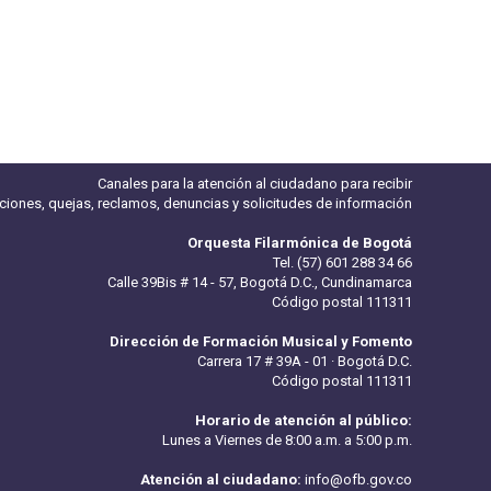
Canales para la atención al ciudadano para recibir
iciones, quejas, reclamos, denuncias y solicitudes de información
Orquesta Filarmónica de Bogotá
Tel. (57) 601 288 34 66
Calle 39Bis # 14 - 57, Bogotá D.C., Cundinamarca
Código postal 111311
Dirección de Formación Musical y Fomento
Carrera 17 # 39A - 01 · Bogotá D.C.
Código postal 111311
Horario de atención al público:
Lunes a Viernes de 8:00 a.m. a 5:00 p.m.
Atención al ciudadano:
info@ofb.gov.co