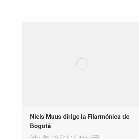
Niels Muus dirige la Filarmónica de
Bogotá
Actualidad
By
O F B
31 mayo, 2023