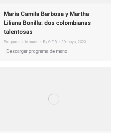
María Camila Barbosa y Martha
Liliana Bonilla: dos colombianas
talentosas
Programas de mano
By
O F B
20 mayo, 2023
Descargar programa de mano