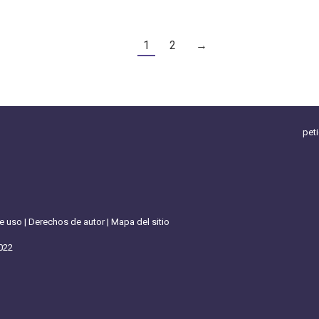
1
2
→
pet
de uso
|
Derechos de autor
|
Mapa del sitio
022