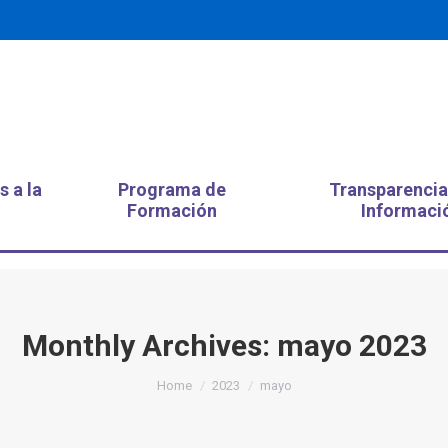
s a la
Programa de
Transparencia
Formación
Informaci
Monthly Archives:
mayo 2023
You are here:
Home
2023
mayo