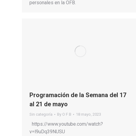
personales en la OFB.
Programación de la Semana del 17
al 21 de mayo
Sin categoría
By
O F B
18 mayo, 2023
https://www.youtube.com/watch?
v=l9uDq39NUSU