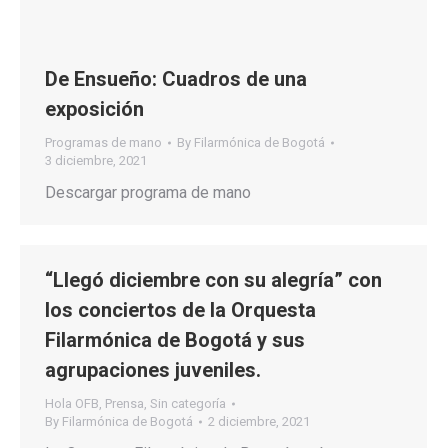
De Ensueño: Cuadros de una
exposición
Programas de mano
By
Filarmónica de Bogotá
3 diciembre, 2021
Descargar programa de mano
“Llegó diciembre con su alegría” con
los conciertos de la Orquesta
Filarmónica de Bogotá y sus
agrupaciones juveniles.
Hola OFB
,
Prensa
,
Sin categoría
By
Filarmónica de Bogotá
2 diciembre, 2021