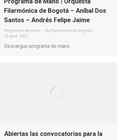
Programa de Mano | Orquesta
Filarmónica de Bogotá – Aníbal Dos
Santos – Andrés Felipe Jaime
Programas de mano
By
Filarmónica de Bogotá
15 abril, 2021
Descargue programa de mano
Abiertas las convocatorias para la