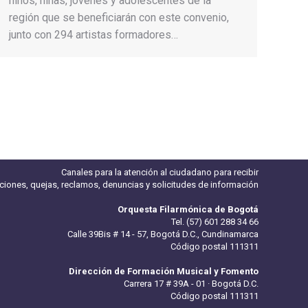
niños, niñas, jóvenes y adolescentes de la
región que se beneficiarán con este convenio,
junto con 294 artistas formadores…
→
Canales para la atención al ciudadano para recibir
iciones, quejas, reclamos, denuncias y solicitudes de información
Orquesta Filarmónica de Bogotá
Tel. (57) 601 288 34 66
Calle 39Bis # 14 - 57, Bogotá D.C., Cundinamarca
Código postal 111311
Dirección de Formación Musical y Fomento
Carrera 17 # 39A - 01 · Bogotá D.C.
Código postal 111311