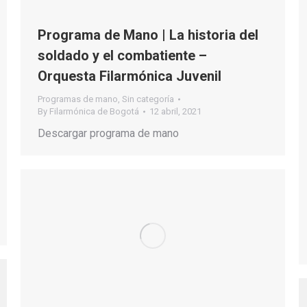
Programa de Mano | La historia del
soldado y el combatiente –
Orquesta Filarmónica Juvenil
Programas de mano
,
Sin categoría
By
Filarmónica de Bogotá
12 abril, 2021
Descargar programa de mano