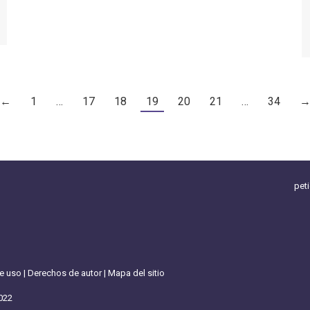
←
1
…
17
18
19
20
21
…
34
pet
de uso
|
Derechos de autor
|
Mapa del sitio
022