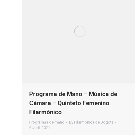
Programa de Mano – Música de
Cámara – Quinteto Femenino
Filarmónico
Programas de mano
By
Filarmónica de Bogotá
6 abril, 2021