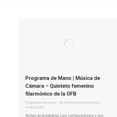
Programa de Mano | Música de
Cámara – Quinteto femenino
filarmónico de la OFB
Programas de mano
By
Filarmónica de Bogotá
29 abril, 2021
Notas al programa Los compositores y los