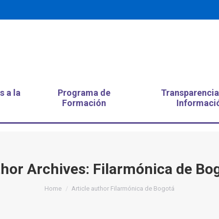
s a la
Programa de
Transparencia
Formación
Informaci
hor Archives:
Filarmónica de Bo
You are here:
Home
Article author Filarmónica de Bogotá