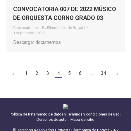
CONVOCATORIA 007 DE 2022 MÚSICO
DE ORQUESTA CORNO GRADO 03
Convocatorias
By
Filarmónica de Bogotá
1 septiembre, 2022
Descargar documentos
←
1
2
3
4
5
6
…
34
→
Política de tratamiento de datos y Términos y condiciones de uso
|
Derechos de autor
|
Mapa del sitio
© Derechos Reservados Orquesta Filarmónica de Bogotá 2022