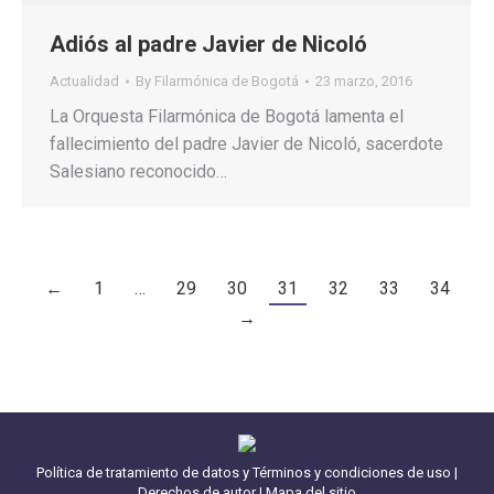
Adiós al padre Javier de Nicoló
Actualidad
By
Filarmónica de Bogotá
23 marzo, 2016
La Orquesta Filarmónica de Bogotá lamenta el
fallecimiento del padre Javier de Nicoló, sacerdote
Salesiano reconocido…
←
1
…
29
30
31
32
33
34
→
Política de tratamiento de datos y Términos y condiciones de uso
|
Derechos de autor
|
Mapa del sitio