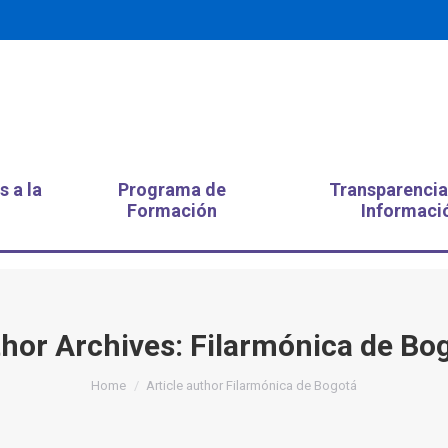
s a la
Programa de
Transparencia
Formación
Informaci
hor Archives:
Filarmónica de Bo
You are here:
Home
Article author Filarmónica de Bogotá