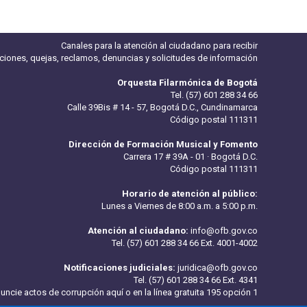
Canales para la atención al ciudadano para recibir
iciones, quejas, reclamos, denuncias y solicitudes de información
Orquesta Filarmónica de Bogotá
Tel. (57) 601 288 34 66
Calle 39Bis # 14 - 57, Bogotá D.C., Cundinamarca
Código postal 111311
Dirección de Formación Musical y Fomento
Carrera 17 # 39A - 01 · Bogotá D.C.
Código postal 111311
Horario de atención al público:
Lunes a Viernes de 8:00 a.m. a 5:00 p.m.
Atención al ciudadano:
info@ofb.gov.co
Tel. (57) 601 288 34 66 Ext. 4001-4002
Notificaciones judiciales:
juridica@ofb.gov.co
Tel. (57) 601 288 34 66 Ext. 4341
uncie actos de corrupción aquí
o en la línea gratuita 195 opción 1