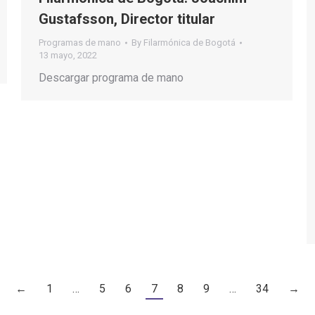
Gustafsson, Director titular
Programas de mano
By
Filarmónica de Bogotá
13 mayo, 2022
Descargar programa de mano
←
1
…
5
6
7
8
9
…
34
→