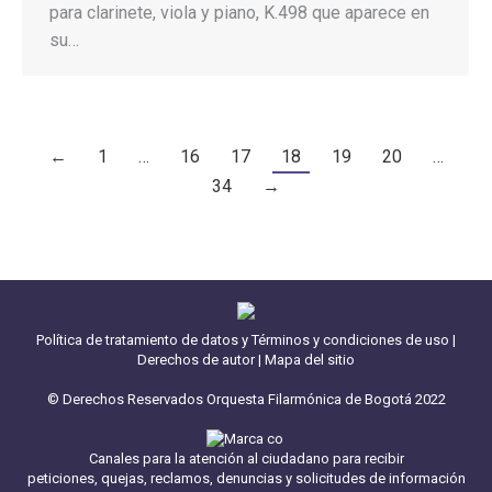
para clarinete, viola y piano, K.498 que aparece en
su…
←
1
…
16
17
18
19
20
…
34
→
Política de tratamiento de datos y Términos y condiciones de uso
|
Derechos de autor
|
Mapa del sitio
© Derechos Reservados Orquesta Filarmónica de Bogotá 2022
Canales para la atención al ciudadano para recibir
peticiones, quejas, reclamos, denuncias y solicitudes de información