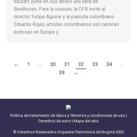
Mozart, pone en sus atriles una obra de
Beethoven. Para la ocasión, la OFB invitó al
director Felipe Aguirre y al pianista colombiano
Eduardo Rojas, artistas colombianos con carreras
exitosas en Europa y…
←
1
…
30
31
32
33
34
…
39
→
Política de tratamiento de datos y Términos y condiciones de uso
|
Derechos de autor
|
Mapa del sitio
© Derechos Reservados Orquesta Filarmónica de Bogotá 2022