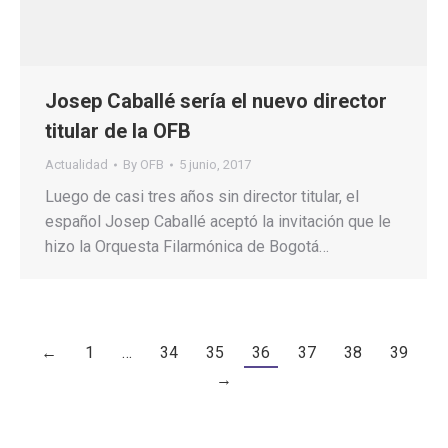
Josep Caballé sería el nuevo director
titular de la OFB
Actualidad
By
OFB
5 junio, 2017
Luego de casi tres años sin director titular, el
español Josep Caballé aceptó la invitación que le
hizo la Orquesta Filarmónica de Bogotá…
←
1
…
34
35
36
37
38
39
→