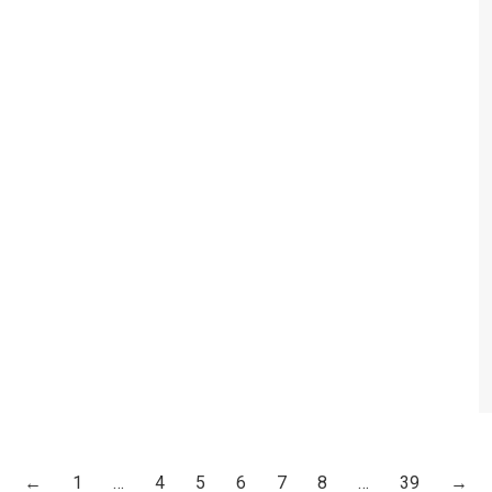
←
1
…
4
5
6
7
8
…
39
→