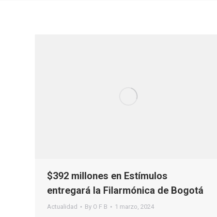
$392 millones en Estímulos
entregará la Filarmónica de Bogotá
Actualidad
By
O F B
1 marzo, 2024