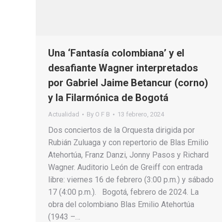
Una ‘Fantasía colombiana’ y el
desafiante Wagner interpretados
por Gabriel Jaime Betancur (corno)
y la Filarmónica de Bogotá
Actualidad
By
O F B
13 febrero, 2024
Dos conciertos de la Orquesta dirigida por
Rubián Zuluaga y con repertorio de Blas Emilio
Atehortúa, Franz Danzi, Jonny Pasos y Richard
Wagner. Auditorio León de Greiff con entrada
libre: viernes 16 de febrero (3:00 p.m.) y sábado
17 (4:00 p.m.). Bogotá, febrero de 2024. La
obra del colombiano Blas Emilio Atehortúa
(1943 –…