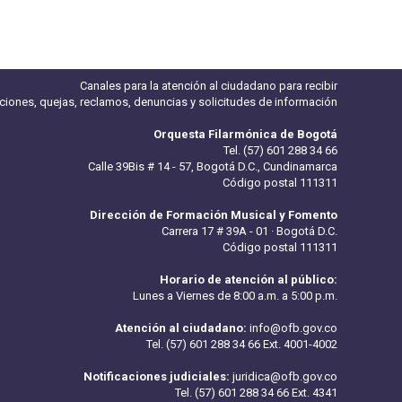
Canales para la atención al ciudadano para recibir
iciones, quejas, reclamos, denuncias y solicitudes de información
Orquesta Filarmónica de Bogotá
Tel. (57) 601 288 34 66
Calle 39Bis # 14 - 57, Bogotá D.C., Cundinamarca
Código postal 111311
Dirección de Formación Musical y Fomento
Carrera 17 # 39A - 01 · Bogotá D.C.
Código postal 111311
Horario de atención al público:
Lunes a Viernes de 8:00 a.m. a 5:00 p.m.
Atención al ciudadano:
info@ofb.gov.co
Tel. (57) 601 288 34 66 Ext. 4001-4002
Notificaciones judiciales:
juridica@ofb.gov.co
Tel. (57) 601 288 34 66 Ext. 4341