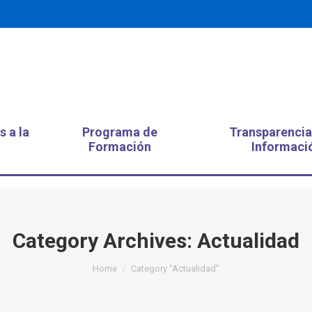
s a la
Programa de
Transparencia
Formación
Informaci
Category Archives:
Actualidad
You are here:
Home
Category "Actualidad"