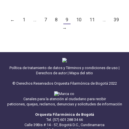
←
1
…
7
8
9
10
11
…
39
→
Política de tratamiento de datos y Términos y condiciones de uso
|
Derechos de autor
|
Mapa del sitio
© Derechos Reservados Orquesta Filarmónica de Bogotá 2022
Canales para la atención al ciudadano para recibir
peticiones, quejas, reclamos, denuncias y solicitudes de información
Orquesta Filarmónica de Bogotá
Tel. (57) 601 288 34 66
Calle 39Bis # 14 - 57, Bogotá D.C., Cundinamarca